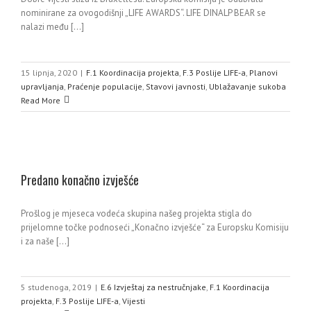
nominirane za ovogodišnji „LIFE AWARDS“. LIFE DINALP BEAR se
nalazi među [...]
15 lipnja, 2020
|
F.1 Koordinacija projekta
,
F.3 Poslije LIFE-a
,
Planovi
upravljanja
,
Praćenje populacije
,
Stavovi javnosti
,
Ublažavanje sukoba
Read More
Predano konačno izvješće
Prošlog je mjeseca vodeća skupina našeg projekta stigla do
prijelomne točke podnoseći „Konačno izvješće“ za Europsku Komisiju
i za naše [...]
5 studenoga, 2019
|
E.6 Izvještaj za nestručnjake
,
F.1 Koordinacija
projekta
,
F.3 Poslije LIFE-a
,
Vijesti