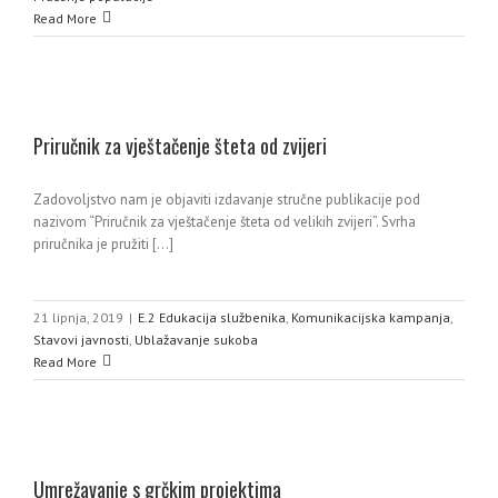
Read More
Priručnik za vještačenje šteta od zvijeri
Zadovoljstvo nam je objaviti izdavanje stručne publikacije pod
i
nazivom “Priručnik za vještačenje šteta od velikih zvijeri”. Svrha
priručnika je pružiti [...]
21 lipnja, 2019
|
E.2 Edukacija službenika
,
Komunikacijska kampanja
,
Stavovi javnosti
,
Ublažavanje sukoba
Read More
Umrežavanje s grčkim projektima