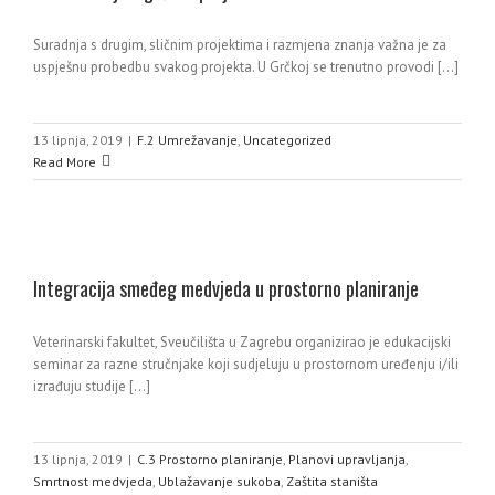
Suradnja s drugim, sličnim projektima i razmjena znanja važna je za
uspješnu probedbu svakog projekta. U Grčkoj se trenutno provodi [...]
13 lipnja, 2019
|
F.2 Umrežavanje
,
Uncategorized
Read More
Integracija smeđeg medvjeda u prostorno planiranje
Veterinarski fakultet, Sveučilišta u Zagrebu organizirao je edukacijski
seminar za razne stručnjake koji sudjeluju u prostornom uređenju i/ili
izrađuju studije [...]
13 lipnja, 2019
|
C.3 Prostorno planiranje
,
Planovi upravljanja
,
Smrtnost medvjeda
,
Ublažavanje sukoba
,
Zaštita staništa