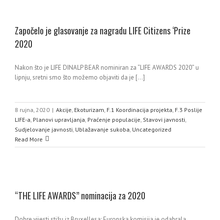
Započelo je glasovanje za nagradu LIFE Citizens ‘Prize
2020
-
Nakon što je LIFE DINALP BEAR nominiran za “LIFE AWARDS 2020” u
lipnju, sretni smo što možemo objaviti da je [...]
8 rujna, 2020
|
Akcije
,
Ekoturizam
,
F.1 Koordinacija projekta
,
F.3 Poslije
LIFE-a
,
Planovi upravljanja
,
Praćenje populacije
,
Stavovi javnosti
,
Sudjelovanje javnosti
,
Ublažavanje sukoba
,
Uncategorized
Read More
“THE LIFE AWARDS” nominacija za 2020
Dobre vijesti stižu iz Bruxellesa: Europska komisija je odabrala