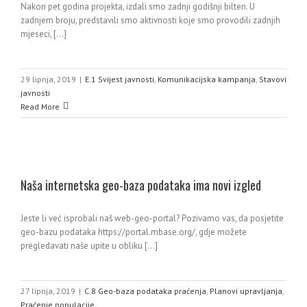
Nakon pet godina projekta, izdali smo zadnji godišnji bilten. U
zadnjem broju, predstavili smo aktivnosti koje smo provodili zadnjih
mjeseci, [...]
29 lipnja, 2019
|
E.1 Svijest javnosti
,
Komunikacijska kampanja
,
Stavovi
javnosti
Read More
Naša internetska geo-baza podataka ima novi izgled
Jeste li već isprobali naš web-geo-portal? Pozivamo vas, da posjetite
geo-bazu podataka https://portal.mbase.org/, gdje možete
pregledavati naše upite u obliku [...]
27 lipnja, 2019
|
C.8 Geo-baza podataka praćenja
,
Planovi upravljanja
,
Praćenje populacije