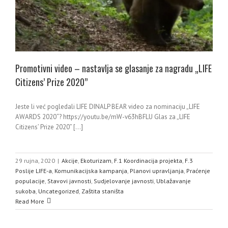
Promotivni video – nastavlja se glasanje za nagradu „LIFE
Citizens’ Prize 2020”
Jeste li već pogledali LIFE DINALP BEAR video za nominaciju „LIFE
AWARDS 2020“? https://youtu.be/mW-v63hBFLU Glas za „LIFE
Citizens’ Prize 2020” [...]
29 rujna, 2020
|
Akcije
,
Ekoturizam
,
F.1 Koordinacija projekta
,
F.3
Poslije LIFE-a
,
Komunikacijska kampanja
,
Planovi upravljanja
,
Praćenje
populacije
,
Stavovi javnosti
,
Sudjelovanje javnosti
,
Ublažavanje
sukoba
,
Uncategorized
,
Zaštita staništa
Read More