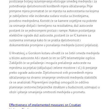
postizanje boljeg razumijevanja etologije smeđeg medvjeda i za
potvrđivanje djelotvornosti korištenih mjera ublažavanja. Prije
primjene mjera promatrat će se mjesta na autocestama na kojima
je zabilježeno više incidenata sudara vozila sa životinjama,
posebno medvjedima. Koristit će se kamere osjetljive na pokrete
za snimanje divljači i temeljeno na rezultatima, duž autoceste
postavit će se jednosmjerni prolazi i rampe. Nakon postavljanja
električne ograde duž autoceste, postavit će se IC kamere sa
sustavima snimanja kako bi se pratila djelotvornost i
dokumentirale promjene u ponašanju medvjeda (uzorci prijelaza).
U Hrvatskoj, u Gorskom kotaru uhvatit će se četiri smeđa medvjeda
u blizini autoceste A6 i stavit će im se GPS telemetrijske ogrlice.
Zabilježit će se prilaženje i moguće prelaženje autoceste na
mjestima za prijelaz (uključujući zelene mostove i sl.) ili penjanje
preko ograde autoceste. Djelotvornost svih provedenih mjera
ublažavanja na stvarno smanjenje smrtnosti medvjeda statistički
će se analizirati. Pripremljeni izvještaji omogućit će održivo
planiranje cestovne/željezničke strukture u budućnosti, uzimajući u
obzir i pitanje smanjenja smrtnosti medvjeda u prometu.
Effectiveness of implemented measures on Croatian