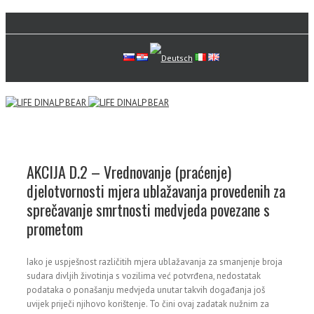
AKCIJA D.2 – Vrednovanje (praćenje)
djelotvornosti mjera ublažavanja provedenih za
sprečavanje smrtnosti medvjeda povezane s
prometom
Iako je uspješnost različitih mjera ublažavanja za smanjenje broja
sudara divljih životinja s vozilima već potvrđena, nedostatak
podataka o ponašanju medvjeda unutar takvih događanja još
uvijek priječi njihovo korištenje. To čini ovaj zadatak nužnim za