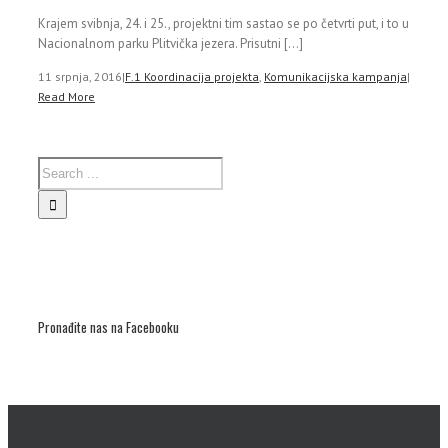
Krajem svibnja, 24. i 25., projektni tim sastao se po četvrti put, i to u
Nacionalnom parku Plitvička jezera. Prisutni [...]
11 srpnja, 2016
|
F.1 Koordinacija projekta
,
Komunikacijska kampanja
|
Read More
Pronađite nas na Facebooku