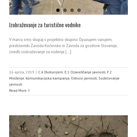
Izobraževanje za turistične vodnike
V marcu smo skupaj s projektno skupino Opazujem-varujem,
predstavniki Zavoda Kočevsko in Zavoda za gozdove Slovenije,
izvedli izobraževanje za vodenje [...]
16 aprila, 2019
|
C.6 Ekoturizem
,
E.1 Ozaveščanje javnosti
,
F.2
Mreženje
,
Komunikacijska kampanja
,
Odnosi javnosti
,
Sodelovanje
javnosti
Read More