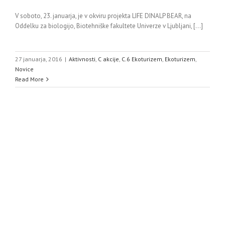
V soboto, 23. januarja, je v okviru projekta LIFE DINALP BEAR, na
Oddelku za biologijo, Biotehniške fakultete Univerze v Ljubljani, [...]
27 januarja, 2016
|
Aktivnosti
,
C akcije
,
C.6 Ekoturizem
,
Ekoturizem
,
Novice
Read More