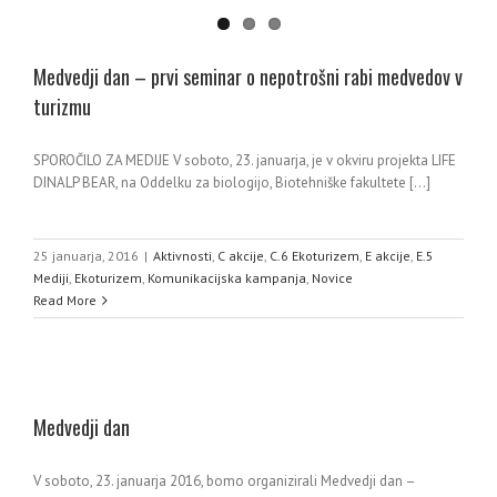
Medvedji dan – prvi seminar o nepotrošni rabi medvedov v
turizmu
SPOROČILO ZA MEDIJE V soboto, 23. januarja, je v okviru projekta LIFE
DINALP BEAR, na Oddelku za biologijo, Biotehniške fakultete [...]
25 januarja, 2016
|
Aktivnosti
,
C akcije
,
C.6 Ekoturizem
,
E akcije
,
E.5
Mediji
,
Ekoturizem
,
Komunikacijska kampanja
,
Novice
Read More
Medvedji dan
V soboto, 23. januarja 2016, bomo organizirali Medvedji dan –