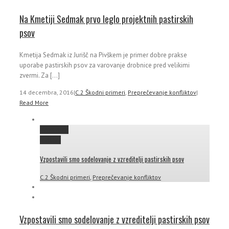
Na Kmetiji Sedmak prvo leglo projektnih pastirskih
psov
Kmetija Sedmak iz Jurišč na Pivškem je primer dobre prakse
uporabe pastirskih psov za varovanje drobnice pred velikimi
zvermi. Za [...]
14 decembra, 2016
|
C.2 Škodni primeri
,
Preprečevanje konfliktov
|
Read More
Permalink
Gallery
Vzpostavili smo sodelovanje z vzreditelji pastirskih psov
C.2 Škodni primeri
,
Preprečevanje konfliktov
Vzpostavili smo sodelovanje z vzreditelji pastirskih psov