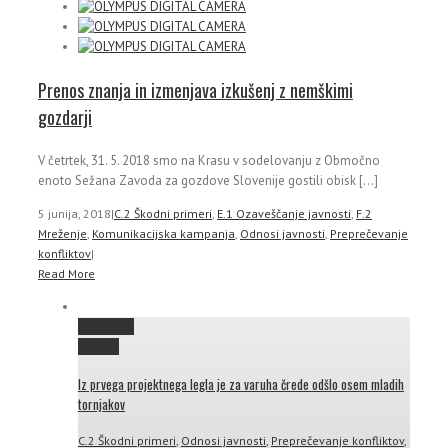
Prenos znanja in izmenjava izkušenj z nemškimi
gozdarji
V četrtek, 31. 5. 2018 smo na Krasu v sodelovanju z Območno
enoto Sežana Zavoda za gozdove Slovenije gostili obisk [...]
5 junija, 2018
|
C.2 Škodni primeri
,
E.1 Ozaveščanje javnosti
,
F.2
Mreženje
,
Komunikacijska kampanja
,
Odnosi javnosti
,
Preprečevanje
konfliktov
|
Read More
Permalink
Gallery
Iz prvega projektnega legla je za varuha črede odšlo osem mladih
tornjakov
C.2 Škodni primeri
,
Odnosi javnosti
,
Preprečevanje konfliktov
,