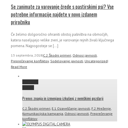
Se zanimate za varovanje črede s pastirskimi psi? Vse
potrebne informacije najdete v novo izdanem
priročniku
Če želimo dolgoročno ohraniti obstoj pašništva na območjih,
katera naseljujejo velike zveri, je varovanje rejnih živali ključnega
pomena. Najpogosteje se [...]
13 septembra, 2018
|
C.2 Škodni primeri
,
Odnosi javnosti
,
Preprečevanje konfliktov
,
Sodelovanje javnosti
,
Uncategorized
|
Read More
Permalink
Gallery
Prenos znanja in izmenjava izkušenj z nemškimi gozdarji
C.2 Škodni primeri
,
E.1 Ozaveščanje javnosti
,
F.2 Mreženje
,
Komunikacijska kampanja
,
Odnosi javnosti
,
Preprečevanje
konfliktov