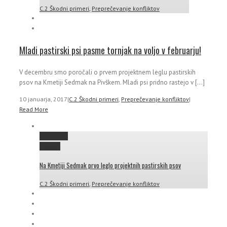
C.2 Škodni primeri
,
Preprečevanje konfliktov
Mladi pastirski psi pasme tornjak na voljo v februarju!
V decembru smo poročali o prvem projektnem leglu pastirskih
psov na Kmetiji Sedmak na Pivškem. Mladi psi pridno rastejo v [...]
10 januarja, 2017
|
C.2 Škodni primeri
,
Preprečevanje konfliktov
|
Read More
Permalink
Gallery
Na Kmetiji Sedmak prvo leglo projektnih pastirskih psov
C.2 Škodni primeri
,
Preprečevanje konfliktov