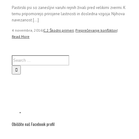
Pastirski psi so zanesljivi varuhi rejnih živali pred velikimi zvermi. K
temu pripomorejo prirojene lastnosti in dosledna vzgoja. Njihova
navezanost [...]
4 novembra, 2016
|
C.2 Škodni primeri
,
Preprečevanje konfliktov
|
Read More
Obiščite naš Facebook profil