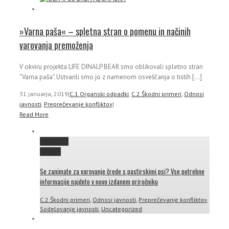
»Varna paša« – spletna stran o pomenu in načinih
varovanja premoženja
V okviru projekta LIFE DINALP BEAR smo oblikovali spletno stran
"Varna paša". Ustvarili smo jo z namenom osveščanja o tistih [...]
31 januarja, 2019
|
C.1 Organski odpadki
,
C.2 Škodni primeri
,
Odnosi
javnosti
,
Preprečevanje konfliktov
|
Read More
Permalink
Gallery
Se zanimate za varovanje črede s pastirskimi psi? Vse potrebne
informacije najdete v novo izdanem priročniku
C.2 Škodni primeri
,
Odnosi javnosti
,
Preprečevanje konfliktov
,
Sodelovanje javnosti
,
Uncategorized