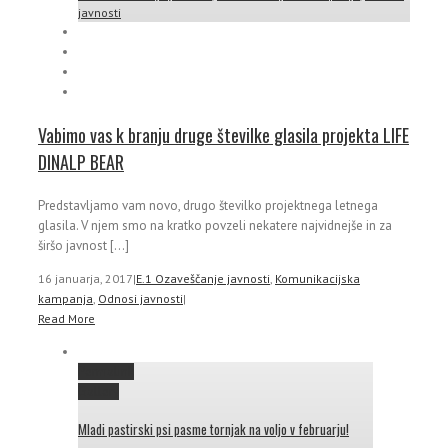
javnosti
Vabimo vas k branju druge številke glasila projekta LIFE
DINALP BEAR
Predstavljamo vam novo, drugo številko projektnega letnega
glasila. V njem smo na kratko povzeli nekatere najvidnejše in za
širšo javnost [...]
16 januarja, 2017
|
E.1 Ozaveščanje javnosti
,
Komunikacijska
kampanja
,
Odnosi javnosti
|
Read More
Permalink
Gallery
Mladi pastirski psi pasme tornjak na voljo v februarju!