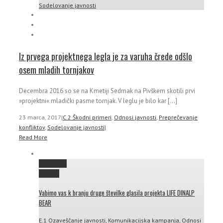
Sodelovanje javnosti
Iz prvega projektnega legla je za varuha črede odšlo
osem mladih tornjakov
Decembra 2016 so se na Kmetiji Sedmak na Pivškem skotili prvi
»projektni« mladički pasme tornjak. V leglu je bilo kar [...]
23 marca, 2017
|
C.2 Škodni primeri
,
Odnosi javnosti
,
Preprečevanje
konfliktov
,
Sodelovanje javnosti
|
Read More
Permalink
Gallery
Vabimo vas k branju druge številke glasila projekta LIFE DINALP
BEAR
E.1 Ozaveščanje javnosti
,
Komunikacijska kampanja
,
Odnosi