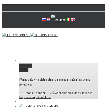
Permalink
Gallery
»Varna paša« – spletna stran o pomenu in načinih varovanja
premoženja
C.1 Organski odpadki
,
C.2 Škodni primeri
,
Odnosi javnosti
,
Preprečevanje konfliktov