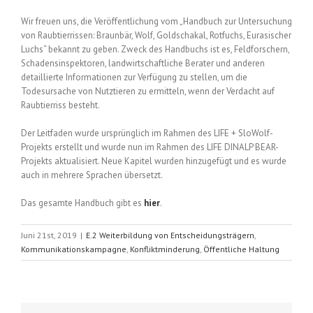
Wir freuen uns, die Veröffentlichung vom „Handbuch zur Untersuchung
von Raubtierrissen: Braunbär, Wolf, Goldschakal, Rotfuchs, Eurasischer
Luchs“ bekannt zu geben. Zweck des Handbuchs ist es, Feldforschern,
Schadensinspektoren, landwirtschaftliche Berater und anderen
detaillierte Informationen zur Verfügung zu stellen, um die
Todesursache von Nutztieren zu ermitteln, wenn der Verdacht auf
Raubtierriss besteht.
Der Leitfaden wurde ursprünglich im Rahmen des LIFE + SloWolf-
Projekts erstellt und wurde nun im Rahmen des LIFE DINALP BEAR-
Projekts aktualisiert. Neue Kapitel wurden hinzugefügt und es wurde
auch in mehrere Sprachen übersetzt.
Das gesamte Handbuch gibt es
hier
.
Juni 21st, 2019
|
E.2 Weiterbildung von Entscheidungsträgern
,
Kommunikationskampagne
,
Konfliktminderung
,
Öffentliche Haltung