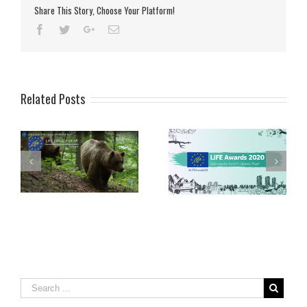
Share This Story, Choose Your Platform!
Related Posts
LIFE-Auszeichnungen 2020
ung
Fünftes Projekt-Bulletin
– Abstimmung über den
eis
veröffentlicht
LIFE-Bürgerpreis 2020
beginnt