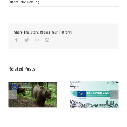
Öffentliche Haltung
Share This Story, Choose Your Platform!
Related Posts
LIFE-Auszeichnungen 2020
ung
– Abstimmung über den
eis
LIFE-Bürgerpreis 2020
Handbuch zur
beginnt
Untersuchung von