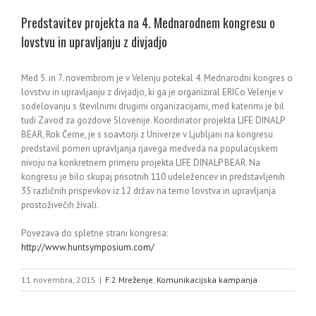
Predstavitev projekta na 4. Mednarodnem kongresu o
lovstvu in upravljanju z divjadjo
Med 5. in 7. novembrom je v Velenju potekal 4. Mednarodni kongres o
lovstvu in upravljanju z divjadjo, ki ga je organiziral ERICo Velenje v
sodelovanju s številnimi drugimi organizacijami, med katerimi je bil
tudi Zavod za gozdove Slovenije. Koordinator projekta LIFE DINALP
BEAR, Rok Černe, je s soavtorji z Univerze v Ljubljani na kongresu
predstavil pomen upravljanja rjavega medveda na populacijskem
nivoju na konkretnem primeru projekta LIFE DINALP BEAR. Na
kongresu je bilo skupaj prisotnih 110 udeležencev in predstavljenih
35 različnih prispevkov iz 12 držav na temo lovstva in upravljanja
prostoživečih živali.
Povezava do spletne strani kongresa:
http://www.huntsymposium.com/
11 novembra, 2015
|
F.2 Mreženje
,
Komunikacijska kampanja