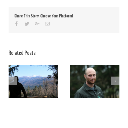
Share This Story, Choose Your Platform!
Related Posts
na
Rok Černe – Ime tedna na
LIFE DINALP BEAR je
dni
Valu 202
najboljši!