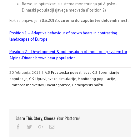
Razvoj in optimizacija sistema monitoringa pri Alpsko-
Dinarski populaciji rjavega medveda (Position 2)
Rok za prijavo je
20.3.2018, oziroma do zapolnitve delovnih mest.
Position 1 – Adaptive behaviour of brown bears in contrasting
landscapes of Europe
Position 2 – Development & optimisation of monitoring system for
Alpine-Dinaric brown bear population
20 februarja, 2018
|
A.3 Prostorska povezljivost
,
C.5 Spremljanje
populacije
,
C.9 Upravljavske simulacije
,
Monitoring populacije
,
Smrtnost medvedov
,
Uncategorized
,
Upravljavski načrti
Share This Story, Choose Your Platform!