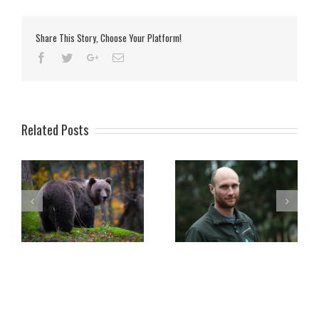
Share This Story, Choose Your Platform!
Related Posts
ov
Rok Černe – Ime tedna na
LIFE DINALP BEAR je
Valu 202
najboljši!