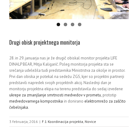
Drugi obisk projektnega monitorja
28. in 29. januarja nas je že drugič obiskal monitor projekta LIFE
DINALP BEAR, Mitja Kaligarič. Poleg monitorja projekta sta se
srečanja udeležila tudi predstavnika Ministrstva za okolje in prostor.
Prvi dan obiska je potekal na sedežu ZGS, kjer so projektni partnerji
predstavili napredek svojih projektnih akcij. Naslednji dan je
monitorju projektna ekipa na terenu predstavila do sedaj izvedene
ukrepe za zmanjšanje smrtnosti medvedov v prometu
, prototip
medvedovarnega kompostnika
in donirano
elektromrežo za zaščito
čebelnjaka
.
3 februarja, 2016
|
F.1 Koordinacija projekta
,
Novice