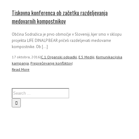
Tiskovna konferenca ob začetku razdeljevanja
medovarnih kompostnikov
Občina Sodražica je prvo območje v Sloveniji, kjer smo v sklopu
projekta LIFE DINALP BEAR pričeli razdeljevati medovarne
kompostnike. Ob [...]
17 oktobra, 2016
|
C.1 Organski odpadki
,
E.5 Mediji
,
Komunikacijska
kampanja
,
Preprečevanje konfliktov
|
Read More