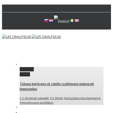
Permalink
Gallery
Tiskovna konferenca ob začetku razdeljevanja medovarnih
kompostnikov
C.1 Organski odpadki
,
E.5 Mediji
,
Komunikacijska kampanja
,
Preprečevanje konfliktov