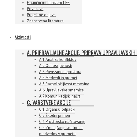
Finančni mehanizem LIFE
Povezave
Projektne objave
Znanstvena literatura
Aktivnosti
A. PRIPRAVLJALNE AKCIJE, PRIPRAVA UPRAVLJAVSKIH
A.1 Analiza konfliktov
A.2 Odnosi javnosti
A.3 Povezanost prostora
A.4 Medvedi in promet
A.5 Razpoložljivost mrhovine
A.6 Upravljavske smernice
A.7 Komunikacijski načrt
C. VARSTVENE AKCIJE
C.1 Organski odpadki
C.2 Škodni primeri
C.3 Prostorsko načrtovanje
C.4 Zmanjšanje smrtnosti
medvedov v prometu