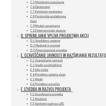
C.5 Monitoring populacije
C.6 Ekoturizem
C.7 Krmljenje medvedov
C.8 Prostorska podatkovna
baza
C.9 Modeli upravljanja
C.10 Intervencijske skupine
D. SPREMLJANJE VPLIVA PROJEKTNIH AKCIJ
D.1 Konfliktno vedenje
D.2 Medvedi in promet
D.3 Prepoznavnost projekta
E. OZAVEŠČANJE JAVNOSTI IN RAZŠIRJANJE REZULTAT
E.1 Ozaveščanje javnosti
E.2 Uradni pooblaščenci
E.3 Info točke
E.4 Projektna spletna stran
E.5 Mediji
E.6 Projektno poročilo
F. IZVEDBA IN RAZVOJ PROJEKTA
F.1 Koordinacija projekta
F.2 Mreženje
F.3 Varstveni načrt po LIFE