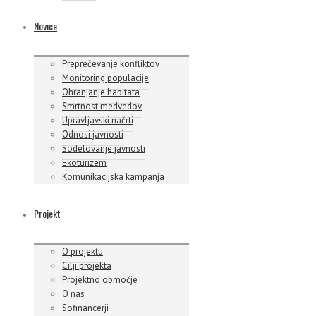
Novice
Preprečevanje konfliktov
Monitoring populacije
Ohranjanje habitata
Smrtnost medvedov
Upravljavski načrti
Odnosi javnosti
Sodelovanje javnosti
Ekoturizem
Komunikacijska kampanja
Projekt
O projektu
Cilji projekta
Projektno območje
O nas
Sofinancerji