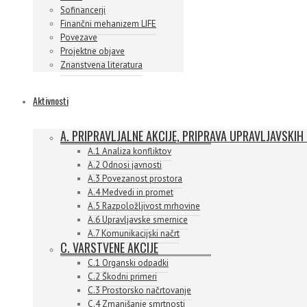
Sofinancerji
Finančni mehanizem LIFE
Povezave
Projektne objave
Znanstvena literatura
Aktivnosti
A. PRIPRAVLJALNE AKCIJE, PRIPRAVA UPRAVLJAVSKIH
A.1 Analiza konfliktov
A.2 Odnosi javnosti
A.3 Povezanost prostora
A.4 Medvedi in promet
A.5 Razpoložljivost mrhovine
A.6 Upravljavske smernice
A.7 Komunikacijski načrt
C. VARSTVENE AKCIJE
C.1 Organski odpadki
C.2 Škodni primeri
C.3 Prostorsko načrtovanje
C.4 Zmanjšanje smrtnosti