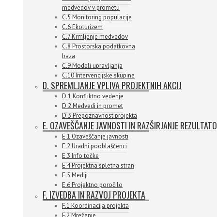
medvedov v prometu
C.5 Monitoring populacije
C.6 Ekoturizem
C.7 Krmljenje medvedov
C.8 Prostorska podatkovna
baza
C.9 Modeli upravljanja
C.10 Intervencijske skupine
D. SPREMLJANJE VPLIVA PROJEKTNIH AKCIJ
D.1 Konfliktno vedenje
D.2 Medvedi in promet
D.3 Prepoznavnost projekta
E. OZAVEŠČANJE JAVNOSTI IN RAZŠIRJANJE REZULTAT
E.1 Ozaveščanje javnosti
E.2 Uradni pooblaščenci
E.3 Info točke
E.4 Projektna spletna stran
E.5 Mediji
E.6 Projektno poročilo
F. IZVEDBA IN RAZVOJ PROJEKTA
F.1 Koordinacija projekta
F.2 Mreženje