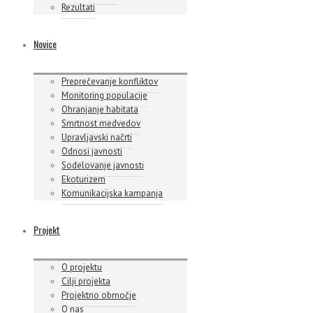
Rezultati
Novice
Preprečevanje konfliktov
Monitoring populacije
Ohranjanje habitata
Smrtnost medvedov
Upravljavski načrti
Odnosi javnosti
Sodelovanje javnosti
Ekoturizem
Komunikacijska kampanja
Projekt
O projektu
Cilji projekta
Projektno območje
O nas