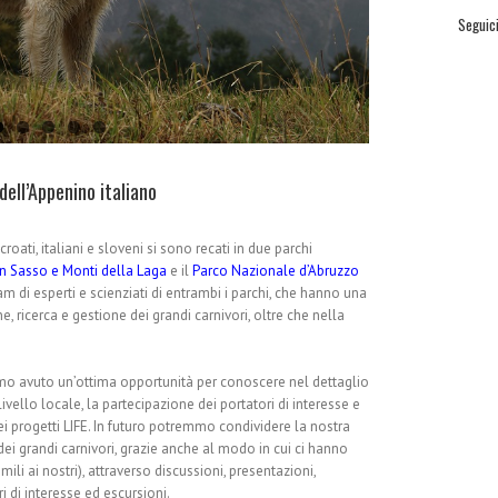
Seguic
dell’Appenino italiano
roati, italiani e sloveni si sono recati in due parchi
n Sasso e Monti della Laga
e il
Parco Nazionale d’Abruzzo
am di esperti e scienziati di entrambi i parchi, che hanno una
, ricerca e gestione dei grandi carnivori, oltre che nella
o avuto un’ottima opportunità per conoscere nel dettaglio
ivello locale, la partecipazione dei portatori di interesse e
i progetti LIFE. In futuro potremmo condividere la nostra
i grandi carnivori, grazie anche al modo in cui ci hanno
li ai nostri), attraverso discussioni, presentazioni,
i di interesse ed escursioni.