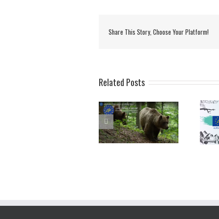
Share This Story, Choose Your Platform!
Related Posts
LIFE Awards 2020 – LIFE
Proseguono le votazioni
Citizens’ Prize 2020 al
per il LIFE Citizen’s Prize
via i voti
2020 – il video
promozionale!