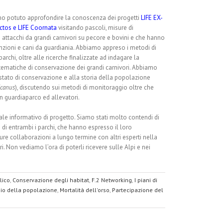
mo potuto approfondire la conoscenza dei progetti
LIFE EX-
rctos
e
LIFE Coornata
visitando pascoli, misure di
 attacchi da grandi carnivori su pecore e bovini e che hanno
inzioni e cani da guardiania. Abbiamo appreso i metodi di
rchi, oltre alle ricerche finalizzate ad indagare la
tematiche di conservazione dei grandi carnivori. Abbiamo
 stato di conservazione e alla storia della popolazione
icanus
), discutendo sui metodi di monitoraggio oltre che
on guardiaparco ed allevatori.
ale informativo di progetto. Siamo stati molto contendi di
i di entrambi i parchi, che hanno espresso il loro
ure collaborazioni a lungo termine con altri esperti nella
. Non vediamo l’ora di poterli ricevere sulle Alpi e nei
lico
,
Conservazione degli habitat
,
F.2 Networking
,
I piani di
io della popolazione
,
Mortalità dell'orso
,
Partecipazione del