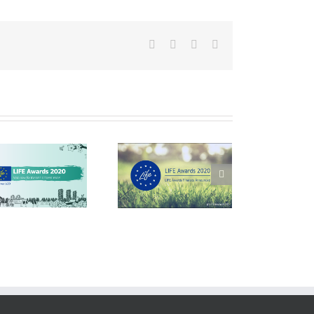
Nomina ai “LIFE AWARDS
É uscito il quinto
2020″
g
Bollettino del progetto