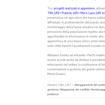
Tra i
progetti realizzati in appennino
, abbia
TRA
,
LIFE+ Praterie
,
LIFE+ Mirco Lupo
,
LIFE A
prevenzione ed agricoltori che hanno subito
affrontato le problematiche utilizzando rec
monitoraggio della fauna selvatica nei due pa
percezione della popolazione rispetto alle 
approfondito le informazioni in merito allo
appenninica di orso bruno (
Ursus arctos mars
sulle sfide inerenti l’accettazione sociale c
Abbiamo fornito ad entrambi i Parchi materi
essere accolti anche da direttori e president
entusiasmo nel vedere la costituzione di fut
conservazione e gestione dei grandi carnivori
Monti Dinarici.
Ottobre 20th, 2017
|
Atteggiamenti del pubb
gestione
,
Mitigazione dei conflitti
,
Monitoragg
pubblico