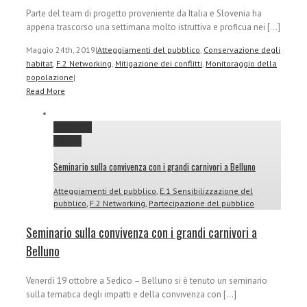
Parte del team di progetto proveniente da Italia e Slovenia ha
appena trascorso una settimana molto istruttiva e proficua nei [...]
Maggio 24th, 2019
|
Atteggiamenti del pubblico
,
Conservazione degli
habitat
,
F.2 Networking
,
Mitigazione dei conflitti
,
Monitoraggio della
popolazione
|
Read More
Permalink
Gallery
Seminario sulla convivenza con i grandi carnivori a Belluno
Atteggiamenti del pubblico
,
E.1 Sensibilizzazione del
pubblico
,
F.2 Networking
,
Partecipazione del pubblico
Seminario sulla convivenza con i grandi carnivori a
Belluno
Venerdì 19 ottobre a Sedico – Belluno si è tenuto un seminario
sulla tematica degli impatti e della convivenza con [...]