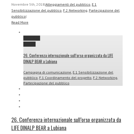
Novembre 5th, 2018
|
Atteggiamenti del pubblico
,
E.1
Sensibilizzazione del pubblico
,
F.2 Networking
,
Partecipazione del
pubblico
|
Read More
Permalink
Gallery
26. Conferenza internazionale sull’orso organizzata da LIFE
DINALP BEAR a Lubiana
Campagna di comunicazione
,
E.1 Sensibilizzazione del
pubblico
,
F.1 Coordinamento del progetto
,
F.2 Networking
,
Partecipazione del pubblico
26. Conferenza internazionale sull’orso organizzata da
LIFE DINALP BEAR a Lubiana