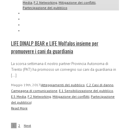
Media
,
F.2 Networking
,
Mitigazione dei conflitti
,
Partecipazione del pubblico
LIFE DINALP BEAR e LIFE Wolfalps insieme per
promuovere i cani da guardiania
La scorsa settimana il nostro partner Provincia Autonoma di
Trento (PAT) ha promosso un convegno sui cani da guardiania in
[...]
Maggio 19th, 2017
|
Atteggiamenti del pubblico
,
C.2 Casi di danno
,
Campagna di comunicazione
,
E.1 Sensibilizzazione del pubblico
,
E.5 Media
,
F.2 Networking
,
Mitigazione dei conflitti
,
Partecipazione
del pubblico
|
Read More
1
2
Next