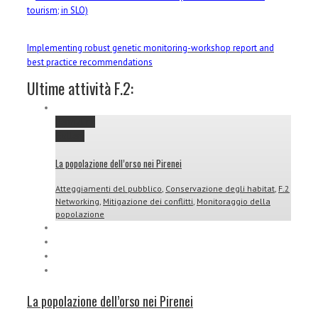
tourism; in SLO)
Implementing robust genetic monitoring-workshop report and
best practice recommendations
Ultime attività F.2:
Permalink
Gallery
La popolazione dell’orso nei Pirenei
Atteggiamenti del pubblico
,
Conservazione degli habitat
,
F.2
Networking
,
Mitigazione dei conflitti
,
Monitoraggio della
popolazione
La popolazione dell’orso nei Pirenei