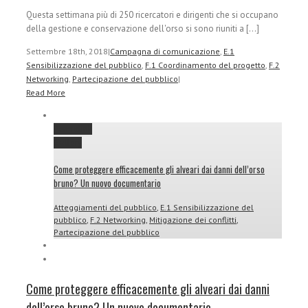
Questa settimana più di 250 ricercatori e dirigenti che si occupano
della gestione e conservazione dell'orso si sono riuniti a [...]
Settembre 18th, 2018
|
Campagna di comunicazione
,
E.1
Sensibilizzazione del pubblico
,
F.1 Coordinamento del progetto
,
F.2
Networking
,
Partecipazione del pubblico
|
Read More
Permalink
Gallery
Come proteggere efficacemente gli alveari dai danni dell’orso
bruno? Un nuovo documentario
Atteggiamenti del pubblico
,
E.1 Sensibilizzazione del
pubblico
,
F.2 Networking
,
Mitigazione dei conflitti
,
Partecipazione del pubblico
Come proteggere efficacemente gli alveari dai danni
dell’orso bruno? Un nuovo documentario