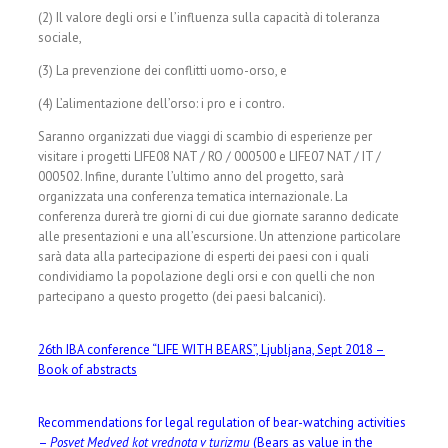
(2) Il valore degli orsi e l’influenza sulla capacità di toleranza
sociale,
(3) La prevenzione dei conflitti uomo-orso, e
(4) L’alimentazione dell’orso: i pro e i contro.
Saranno organizzati due viaggi di scambio di esperienze per
visitare i progetti LIFE08 NAT / RO / 000500 e LIFE07 NAT / IT /
000502. Infine, durante l’ultimo anno del progetto, sarà
organizzata una conferenza tematica internazionale. La
conferenza durerà tre giorni di cui due giornate saranno dedicate
alle presentazioni e una all’escursione. Un attenzione particolare
sarà data alla partecipazione di esperti dei paesi con i quali
condividiamo la popolazione degli orsi e con quelli che non
partecipano a questo progetto (dei paesi balcanici).
26th IBA conference “LIFE WITH BEARS”, Ljubljana, Sept 2018 –
Book of abstracts
Recommendations for legal regulation of bear-watching activities
–
Posvet Medved kot vrednota v turizmu
(Bears as value in the