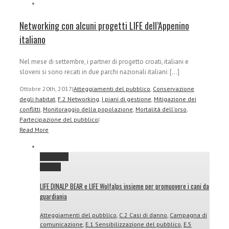
Networking con alcuni progetti LIFE dell’Appenino
italiano
Nel mese di settembre, i partner di progetto croati, italiani e
sloveni si sono recati in due parchi nazionali italiani: [...]
Ottobre 20th, 2017
|
Atteggiamenti del pubblico
,
Conservazione
degli habitat
,
F.2 Networking
,
I piani di gestione
,
Mitigazione dei
conflitti
,
Monitoraggio della popolazione
,
Mortalità dell'orso
,
Partecipazione del pubblico
|
Read More
Permalink
Gallery
LIFE DINALP BEAR e LIFE Wolfalps insieme per promuovere i cani da
guardiania
Atteggiamenti del pubblico
,
C.2 Casi di danno
,
Campagna di
comunicazione
,
E.1 Sensibilizzazione del pubblico
,
E.5