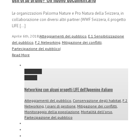
Le organizzazioni Palorma Nature e Pro Natura della Svizzera, in
collaborazione con diversi altri partner (WWF Svizzera, il progetto
LIFE [...]
Aprile 6th, 2018
|
Atteggiamenti del pubblico
,
E.1 Sensibilizzazione
del pubblico
,
F.2 Networking
,
Mitigazione dei conflitti
,
Partecipazione del pubblico
|
Read More
Permalink
Gallery
Networking con alcuni progetti LIFE dell’Appenino italiano
Atteggiamenti del pubblico
,
Conservazione degli habitat
,
F.2
Networking
,
I piani di gestione
,
Mitigazione dei conflitti
,
Monitoraggio della popolazione
,
Mortalità dell'orso
,
Partecipazione del pubblico