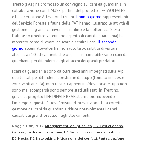
Trento (PAT) ha promosso un convegno sui cani da guardiania in
collaborazione con il MUSE, partner del progetto LIFE WOLFALPS,
e la Federazione Allevatori Trentini.
Il primo giorno
rappresentanti
del Servizio Foreste e fauna della PAT hanno illustrato le attività di
gestione dei grandi carnivori in Trentino e la dottoressa Silvia
Dalmasso (medico veterinario esperto di cani da guardiania) ha
mostrato come allevare, educare e gestire i cani.
Il secondo
giorno
alcuni allevatori hanno avuto la possibilità di visitare
alcuni tra i 10 allevamenti che oggi in Trentino utilizzano i cani da
guardiania per difendersi dagli attacchi dei grandi predatori.
I cani da guardiania sono da oltre dieci anni impegnati sulle Alpi
occidentali per difendere il bestiame dal lupo (tornato in queste
zone venti anni fa), mentre sugli Appennini (dove orso e lupo non
sono mai scomparsi) sono sempre stati utilizzati. In Trentino,
grazie al progetto LIFE DINALP BEAR stiamo promuovendo
l’impiego di questa “nuova” misura di prevenzione. Una corretta
gestione dei cani da guardiania riduce notevolmente i danni
causati dai grandi predatori agli allevamenti.
Maggio 19th, 2017
|
Atteggiamenti del pubblico
,
C.2 Casi di danno
,
Campagna di comunicazione
,
E.1 Sensibilizzazione del pubblico
,
E.5 Media
,
F.2 Networking
,
Mitigazione dei conflitti
,
Partecipazione