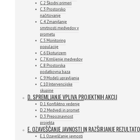
C.2 Škodni primeri
C.3 Prostorsko
načrtovanje
C.4 Zmanjšanje
smrtnosti medvedov v
prometu
C.5 Monitoring
populacije
C.6 Ekoturizem
C.7 Krmljenje medvedov
C.8 Prostorska
podatkovna baza
C.9 Modeli upravljanja
C.10 Intervencijske
skupine
D. SPREMLJANJE VPLIVA PROJEKTNIH AKCIJ
D.1 Konfliktno vedenje
D.2 Medvedi in promet
D.3 Prepoznavnost
projekta
E. OZAVEŠČANJE JAVNOSTI IN RAZŠIRJANJE REZULTAT
E.1 Ozaveščanje javnosti