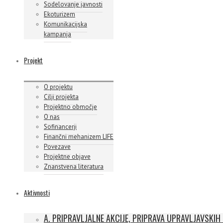
Sodelovanje javnosti
Ekoturizem
Komunikacijska
kampanja
Projekt
O projektu
Cilji projekta
Projektno območje
O nas
Sofinancerji
Finančni mehanizem LIFE
Povezave
Projektne objave
Znanstvena literatura
Aktivnosti
A. PRIPRAVLJALNE AKCIJE, PRIPRAVA UPRAVLJAVSKIH