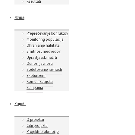
Rezultati
Novice
Preprečevanje konfliktov
Monitoring populacije
Ohranjanje habitata
Smrtnost medvedov
Upravljavski načrti
Odnosi javnosti
Sodelovanje javnosti
Ekoturizem
Komunikacijska
kampanja
Projekt
O projektu
Cilji projekta
Projektno območje