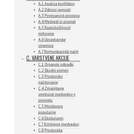
A.1 Analiza konfliktov
A.2 Odnosi javnosti
A.3 Povezanost prostora
A.4 Medvedi in promet
A.5 Razpoložljivost
mrhovine
A.6 Upravljavske
smernice
A.7 Komunikacijski načrt
C. VARSTVENE AKCIJE
C.1 Organski odpadki
C.2 Škodni primeri
C.3 Prostorsko
načrtovanje
C.4 Zmanjšanje
smrtnosti medvedov v
prometu
C.5 Monitoring
populacije
C.6 Ekoturizem
C.7 Krmljenje medvedov
C.8 Prostorska