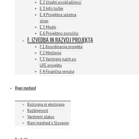
E.2 Uradni pooblaščenci
E.3 Info točke
E.4 Projektna spletna
stran
E.5 Mediji
E.6 Projektno poročilo
F. IZVEDBA IN RAZVOJ PROJEKTA
F.1 Koordinacija projekta
F.2 Mreženje
F.3 Varstveni načrt po
LIFE projektu
F.4 Finančna revizija
Rjavi medved
Biologija in ekologija
Razširjenost
Varstveni status
Rjavi medved v Sloveniji