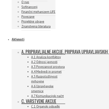
O nas
Sofinancerji
Finančni mehanizem LIFE
Povezave
Projektne objave
Znanstvena literatura
Aktivnosti
A. PRIPRAVLJALNE AKCIJE, PRIPRAVA UPRAVLJAVSKIH
A.1 Analiza konfliktov
A.2 Odnosi javnosti
A.3 Povezanost prostora
A.4 Medvedi in promet
A.5 Razpoložljivost
mrhovine
A.6 Upravljavske
smernice
A.7 Komunikacijski načrt
C. VARSTVENE AKCIJE
C.1 Organski odpadki